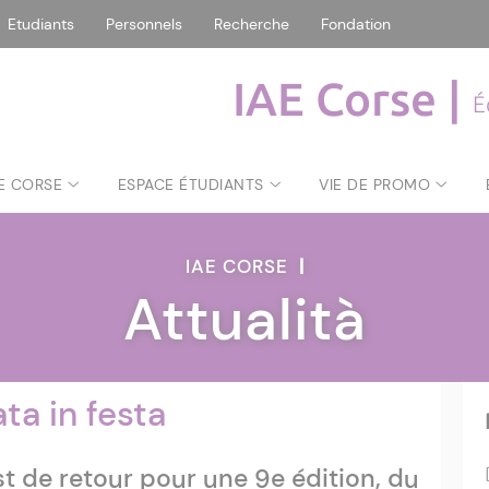
Etudiants
Personnels
Recherche
Fondation
IAE Corse |
É
AE CORSE
ESPACE ÉTUDIANTS
VIE DE PROMO
IAE CORSE
|
Attualità
ata in festa
st de retour pour une 9e édition, du