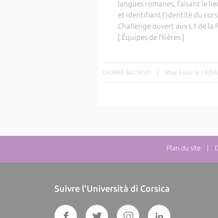
langues romanes, faisant le lien
et identifiant l’identité du co
Challenge ouvert aux L1 de la 
[ Équipes de filières ]
CHJARA BATTESTI
|
Mise à jour le 19/0
Plan du site
| Dir
Suivre l'Università di Corsica