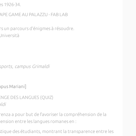
s 1926-34.
APE GAME AU PALAZZU - FAB LAB
rs un parcours d’énigmes à résoudre.
Università
sports, campus Grimaldi
pus Mariani]
NGE DES LANGUES (QUIZ)
ldi
enza a pour but de favoriser la compréhension de la
hension entre les langues romanes en :
istique des étudiants, montrant la transparence entre les