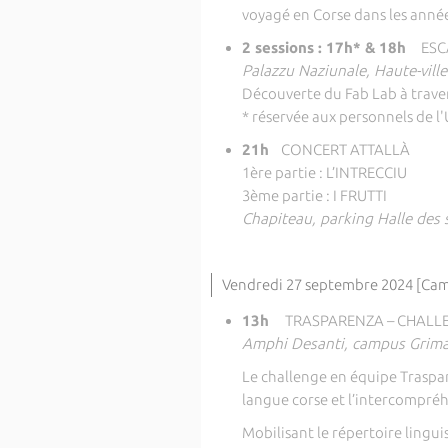
voyagé en Corse dans les année
2 sessions : 17h* &
18h
ESC
Palazzu Naziunale, Haute-ville
Découverte du Fab Lab à trave
* réservée aux personnels de l'
21h
CONCERT ATTALLÀ
1ère partie : L’INTRECCIU
3ème partie : I FRUTTI
Chapiteau, parking Halle des 
Vendredi 27 septembre 2024 [Cam
13h
TRASPARENZA – CHALLE
Amphi Desanti, campus Grima
Le challenge en équipe Traspar
langue corse et l’intercompré
Mobilisant le répertoire lingu