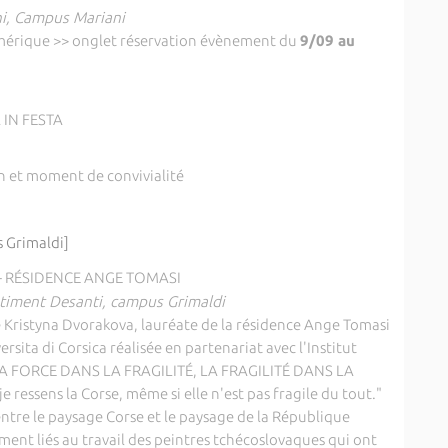
ni, Campus Mariani
mérique >> onglet réservation évènement du
9/09 au
 IN FESTA
n et moment de convivialité
 Grimaldi]
 RÉSIDENCE ANGE TOMASI
âtiment Desanti, campus Grimaldi
Kristyna Dvorakova, lauréate de la résidence Ange Tomasi
rsita di Corsica réalisée en partenariat avec l'Institut
S LA FORCE DANS LA FRAGILITÉ, LA FRAGILITÉ DANS LA
e ressens la Corse, même si elle n'est pas fragile du tout."
entre le paysage Corse et le paysage de la République
ment liés au travail des peintres tchécoslovaques qui ont