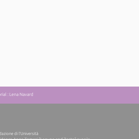
ial : Lena Navard
azione di l'Università