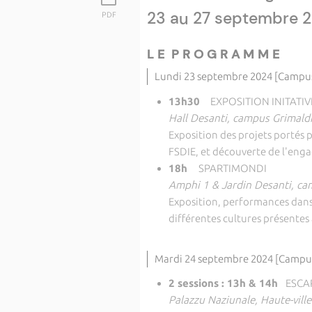
23 au 27 septembre 2
PDF
L E P R O G R A M M E
Lundi 23 septembre 2024 [Campus
13h30
EXPOSITION INITATI
Hall Desanti, campus Grimald
Exposition des projets portés p
FSDIE, et découverte de l'eng
18h
SPARTIMONDI
Amphi 1 & Jardin Desanti, ca
Exposition, performances danse
différentes cultures présentes à
Mardi 24 septembre 2024 [Campus
2 sessions : 13h & 14h
ESCAP
Palazzu Naziunale, Haute-ville