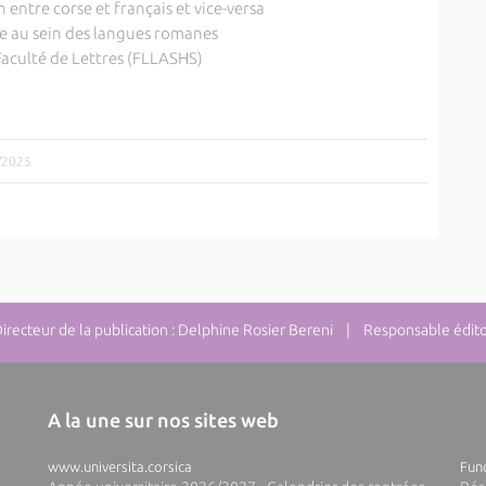
 entre corse et français et vice-versa
rse au sein des langues romanes
Faculté de Lettres (FLLASHS)
9/2025
ecteur de la publication : Delphine Rosier Bereni | Responsable éditor
A la une sur nos sites web
www.universita.corsica
Fund