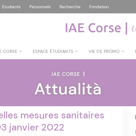
Etudiants
Personnels
Recherche
Fondation
IAE Corse |
É
AE CORSE
ESPACE ÉTUDIANTS
VIE DE PROMO
IAE CORSE
|
Attualità
elles mesures sanitaires
03 janvier 2022