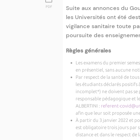
Suite aux annonces du Go
PDF
les Universités ont été des
vigilance sanitaire toute p
poursuite des enseignemen
Règles générales
Les examens du premier semest
en présentiel, sans aucune noti
Par respect de la santé de to
les étudiants déclarés positifs
incomplet*) ne doivent pas se p
responsable pédagogique et le
ALBERTINI :
referent-covid@un
afin que leur soit proposée un
À partir du 3 janvier 2022 et p
est obligatoire trois jours par 
distance et dans le respect de l