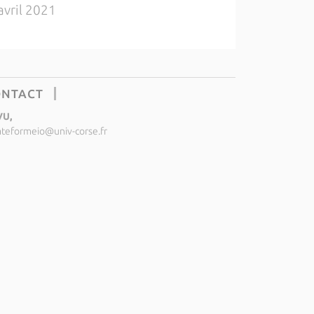
avril 2021
ONTACT
VU,
ateformeio@univ-corse.fr