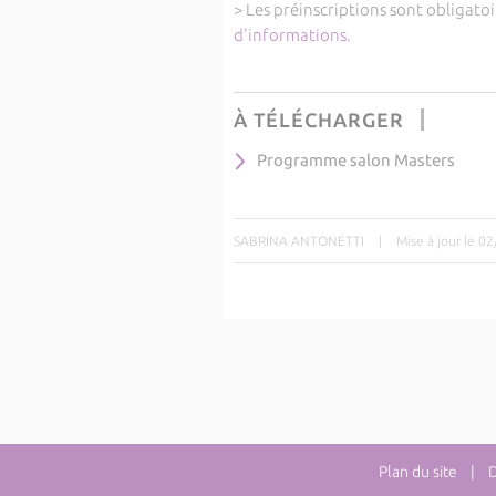
> Les préinscriptions sont obligato
d'informations.
À TÉLÉCHARGER
Programme salon Masters
SABRINA ANTONETTI
|
Mise à jour le 0
Plan du site
| Dir