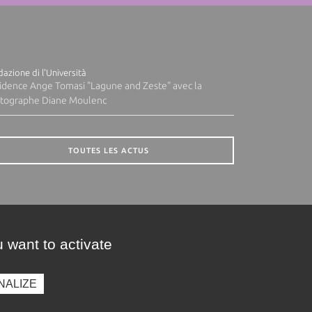
azione di l'Università
idence Ange Tomasi "Lagune and Zeste" avec la
tographe Diane Moulenc
TOUTES LES ACTUS
 want to activate
NALIZE
presse
Photothèque
Recrutement
Marchés publics