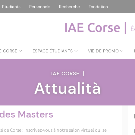
Etudiants
Personnels
Recherche
Fondation
IAE Corse |
É
AE CORSE
ESPACE ÉTUDIANTS
VIE DE PROMO
IAE CORSE
|
Attualità
l des Masters
é de Corse : inscrivez-vous à notre salon virtuel qui se