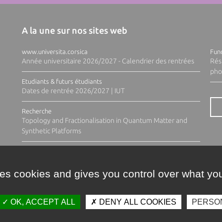
A la une sur nos sites web
www.universita.corsica
Fund
Année universitaire 2026/2027 - Calendrier des rentrées
Rés
pho
Etudiants & futurs étudiants
Dates de rentrée 2026/2027 | IUT
Recherche
Topology and Fractionalisation in Quantum Matter and
Synthetic Platforms
ses cookies and gives you control over what you
OK, ACCEPT ALL
DENY ALL COOKIES
PERSO
Contacts
Plan d'accès
Espace 