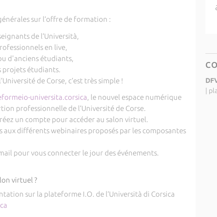
énérales sur l’offre de formation :
seignants de l’Università,
ofessionnels en live,
u d'anciens étudiants,
C
 projets étudiants.
’Université de Corse, c’est très simple !
DF
|
pl
ormeio-universita.corsica
, le nouvel espace numérique
ertion professionnelle de l’Université de Corse.
créez un compte pour accéder au salon virtuel.
ous aux différents webinaires proposés par les composantes
 mail pour vous connecter le jour des événements.
on virtuel ?
ation sur la plateforme I.O. de l’Università di Corsica
ica