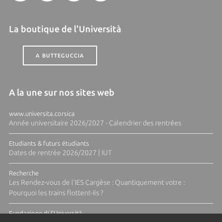
La boutique de l'Università
A BUTTEGUCCIA
A la une sur nos sites web
www.universita.corsica
Année universitaire 2026/2027 - Calendrier des rentrées
Etudiants & futurs étudiants
Dates de rentrée 2026/2027 | IUT
Recherche
Les Rendez-vous de l'IES Cargèse : Quantiquement votre :
Pourquoi les trains flottent-ils ?
Fundazione di l'Università