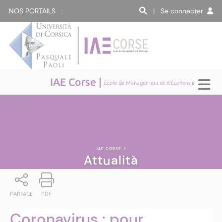
NOS PORTAILS :
| Se connecter
IAE Corse |
École de Management et d'Économie
Attualità
IAE CORSE
|
Attualità
PARTAGE
PDF
Coronavirus : pour