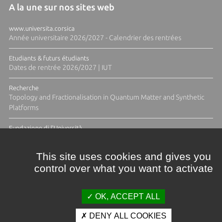
A la une sur nos sites web
www.universita.corsica
Année universitaire 2026/2027 - Calendrier des rentrées
Etudiants & futurs étudiants
Dates de rentrée 2026/2027 | IUT
Recherche
Topology and Fractionalisation in Quantum Matter and Synthetic
Platforms
Fundazione di l'Università
Résidence Ange Tomasi "Lagune and Zeste" avec la photographe
Diane Moulenc
This site uses cookies and gives you
control over what you want to activate
TOUTES LES ACTUS
OK, ACCEPT ALL
DENY ALL COOKIES