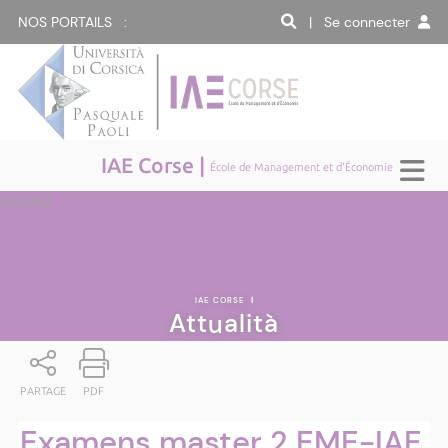
NOS PORTAILS :
| Se connecter
IAE Corse |
École de Management et d'Économie
Attualità
IAE CORSE
|
Attualità
PARTAGE
PDF
Examens master 2 EME-IAE