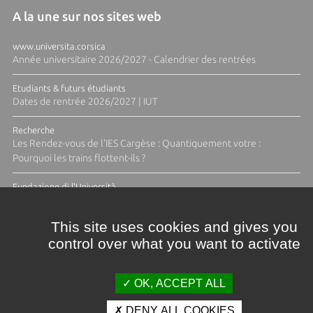
A la une sur nos sites web
www.universita.corsica
Année universitaire 2026/2027 - Calendrier des rentrées
Etudiants & futurs étudiants
Dates de rentrée 2026/2027 | IUT
Recherche
Les Rendez-vous de l'IES Cargèse : Quantiquement votre :
Pourquoi les trains flottent-ils ?
Fundazione di l'Università
Résidence Ange Tomasi "Lagune and Zeste" avec la photographe
Diane Moulenc
This site uses cookies and gives you
control over what you want to activate
TOUTES LES ACTUS
OK, ACCEPT ALL
DENY ALL COOKIES