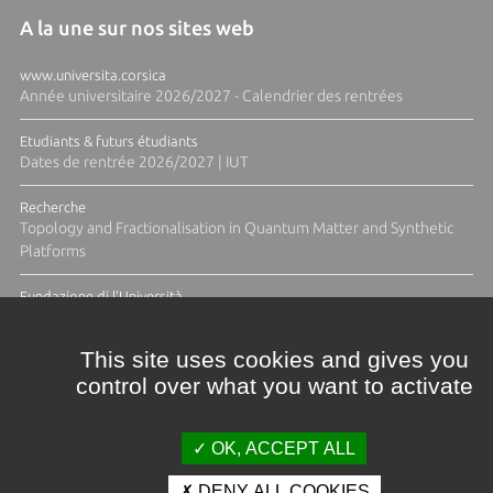
A la une sur nos sites web
www.universita.corsica
Année universitaire 2026/2027 - Calendrier des rentrées
Etudiants & futurs étudiants
Dates de rentrée 2026/2027 | IUT
Recherche
Topology and Fractionalisation in Quantum Matter and Synthetic
Platforms
Fundazione di l'Università
Résidence Ange Tomasi "Lagune and Zeste" avec la photographe
Diane Moulenc
This site uses cookies and gives you
control over what you want to activate
TOUTES LES ACTUS
OK, ACCEPT ALL
DENY ALL COOKIES