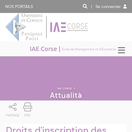
NOS PORTAILS :
| Se connecter
IAE Corse |
École de Management et d'Économie
Attualità
IAE CORSE
|
Attualità
PARTAGE
PDF
Droits d'inscription des