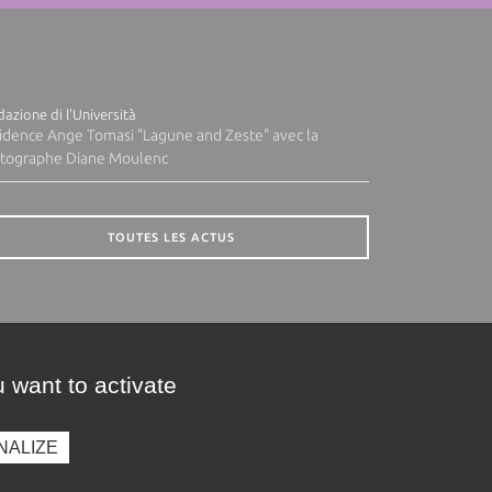
azione di l'Università
idence Ange Tomasi "Lagune and Zeste" avec la
tographe Diane Moulenc
TOUTES LES ACTUS
 want to activate
NALIZE
presse
Photothèque
Recrutement
Marchés publics