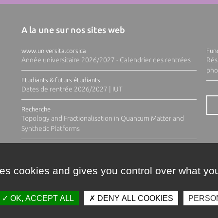
A la une sur nos sites web
www.universita.corsica
Fund
Année universitaire 2026/2027 - Calendrier des rentrées
Rés
pho
Etudiants & futurs étudiants
Dates de rentrée 2026/2027 | IUT
Recherche
Topology and Fractionalisation in Quantum Matter and
Synthetic Platforms
ses cookies and gives you control over what you
OK, ACCEPT ALL
DENY ALL COOKIES
PERSO
Contacts
Plan d'accès
Espace 