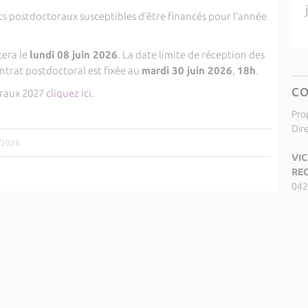
ets postdoctoraux susceptibles d’être financés pour l’année
era le
lundi 08 juin 2026
. La date limite de réception des
ntrat postdoctoral est fixée au
mardi 30 juin 2026
,
18h
.
C
oraux 2027
cliquez ici
.
Pro
Dir
4/2026
VIC
RE
042