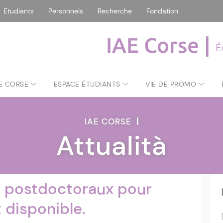
Etudiants
Personnels
Recherche
Fondation
IAE Corse |
É
AE CORSE
ESPACE ÉTUDIANTS
VIE DE PROMO
IAE CORSE
|
Attualità
ts postdoctoraux pour
 disponible.