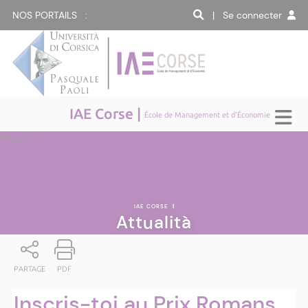
NOS PORTAILS :
| Se connecter
IAE Corse |
École de Management et d'Économie
Attualità
IAE CORSE
|
Attualità
PARTAGE
PDF
Inscris-toi au Prix Romans