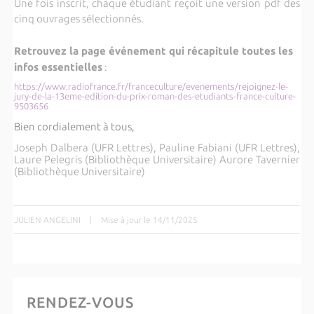
Une fois inscrit, chaque étudiant reçoit une version pdf des
cinq ouvrages sélectionnés.
Retrouvez la page événement qui récapitule toutes les
infos essentielles
:
https://www.radiofrance.fr/franceculture/evenements/rejoignez-le-
jury-de-la-13eme-edition-du-prix-roman-des-etudiants-france-culture-
9503656
Bien cordialement à tous,
Joseph Dalbera (UFR Lettres), Pauline Fabiani (UFR Lettres),
Laure Pelegris (Bibliothèque Universitaire) Aurore Tavernier
(Bibliothèque Universitaire)
JULIEN ANGELINI
|
Mise à jour le 14/11/2025
RENDEZ-VOUS