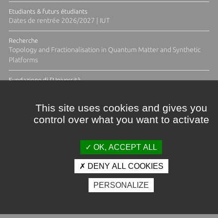
Etudiants & futurs étudiants
Dates de rentrée 2026/2027 | IUT
Recherche
Topology and Fractionalisation in Quantum Matter and Synthetic
Platforms
Fundazione di l'Università
Résidence Ange Tomasi "Lagune and Zeste" avec la photographe
Diane Moulenc
This site uses cookies and gives you
control over what you want to activate
TOUTES LES ACTUS
OK, ACCEPT ALL
DENY ALL COOKIES
Crédits et mentions légales
PERSONALIZE
Contacts
Plan d'accès
Espace presse
Photothèque
Recrutement
Marchés publics