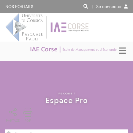
NOS PORTAILS :
| Se connecter
IAE Corse |
École de Management et d'Économie
IAE CORSE
|
Espace Pro
PARTAGE
PDF