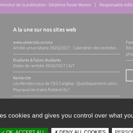
ecteur de la publication : Delphine Rosier Bereni | Responsable éditor
A la une sur nos sites web
www.universita.corsica
Fund
Année universitaire 2026/2027 - Calendrier des rentrées
Rés
pho
Etudiants & futurs étudiants
Dates de rentrée 2026/2027 | IUT
Recherche
Les Rendez-vous de l'IES Cargèse : Quantiquement votre :
Pourquoi les trains flottent-ils ?
ses cookies and gives you control over what you
OK, ACCEPT ALL
DENY ALL COOKIES
PERSO