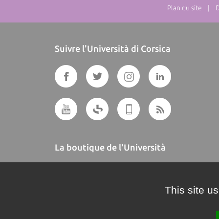
Plan du site
| Dir
Suivre l'Università di Corsica
La boutique de l'Università
A BUTTEGUCCIA
This site u