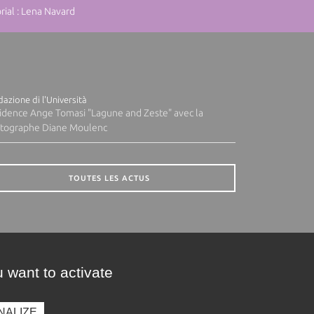
ial : Lena Navard
azione di l'Università
idence Ange Tomasi "Lagune and Zeste" avec la
tographe Diane Moulenc
TOUTES LES ACTUS
 want to activate
NALIZE